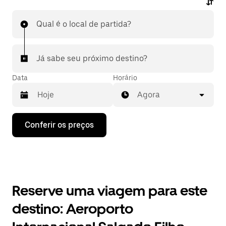
Qual é o local de partida?
Já sabe seu próximo destino?
Data
Horário
Agora
Pressione
Conferir os preços
a
seta
para
baixo
para
interagir
com
Reserve uma viagem para este
o
calendário
destino: Aeroporto
e
selecionar