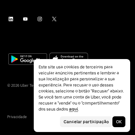
Este site usa cookies de terceiros para
veicular anúncios pertinentes e lembrar a
sua localização para personalizar a sua
experiência. Para recusar o uso desses
©
2026
Uber Technologies Inc.
cookies, selecione o botão "Recusar" abaixo.
Se você tem uma conta da Uber, você pode
recusar a "venda" ou o "compartilhamento"
dos seus dados
aqui
.
Privacidade
Acessibilidade
Termos
Cancelar participação
OK