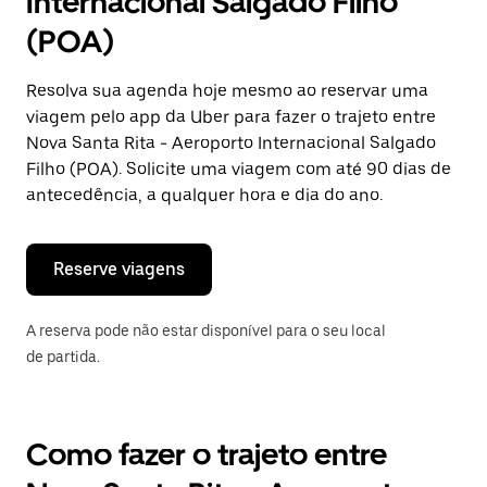
Internacional Salgado Filho
uma
data.
(POA)
Pressione
a
tecla
Resolva sua agenda hoje mesmo ao reservar uma
“ESC”
viagem pelo app da Uber para fazer o trajeto entre
para
fechar
Nova Santa Rita - Aeroporto Internacional Salgado
o
Filho (POA). Solicite uma viagem com até 90 dias de
calendário.
antecedência, a qualquer hora e dia do ano.
Reserve viagens
A reserva pode não estar disponível para o seu local
de partida.
Como fazer o trajeto entre