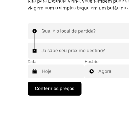
Rita para Estância Velha. Você também pode so
viagem com o simples toque em um botão no 
Qual é o local de partida?
Já sabe seu próximo destino?
Data
Horário
Agora
Pressione
Conferir os preços
a
seta
para
baixo
para
interagir
com
o