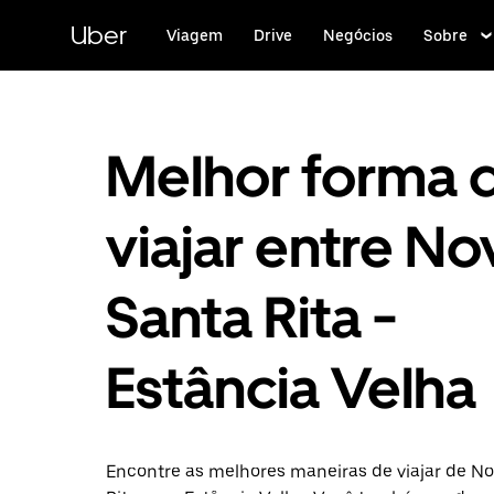
Pular
para
Uber
Viagem
Drive
Negócios
Sobre
o
conteúdo
principal
Melhor forma 
viajar entre No
Santa Rita -
Estância Velha
Encontre as melhores maneiras de viajar de N