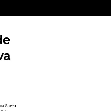
de
va
ova Santa