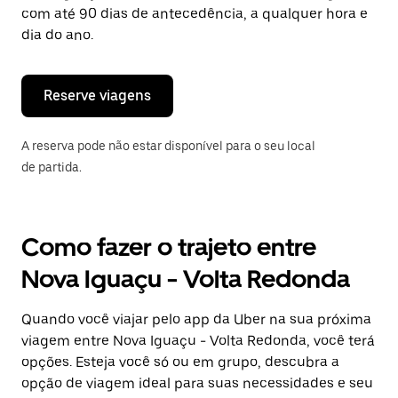
tecla
com até 90 dias de antecedência, a qualquer hora e
“ESC”
dia do ano.
para
fechar
o
calendário.
Reserve viagens
A reserva pode não estar disponível para o seu local
de partida.
Como fazer o trajeto entre
Nova Iguaçu - Volta Redonda
Quando você viajar pelo app da Uber na sua próxima
viagem entre Nova Iguaçu - Volta Redonda, você terá
opções. Esteja você só ou em grupo, descubra a
opção de viagem ideal para suas necessidades e seu