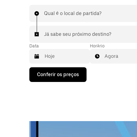
Qual é o local de partida?
Já sabe seu próximo destino?
Data
Horário
Agora
Pressione
Conferir os preços
a
seta
para
baixo
para
interagir
com
o
calendário
e
selecionar