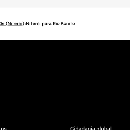
de (Niterói)
>
Niterói para Rio Bonito
tos
Cidadania global