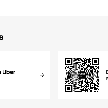
s
a Uber
r
E