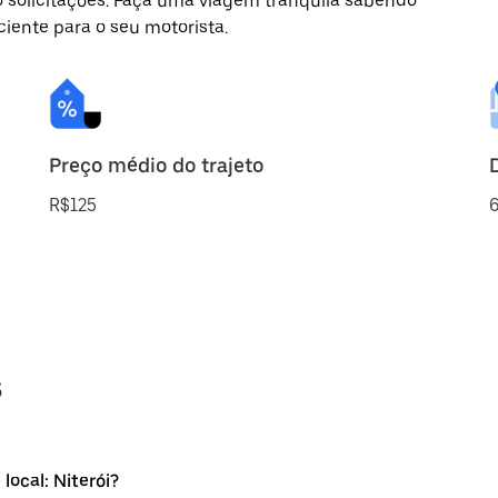
o solicitações. Faça uma viagem tranquila sabendo
ciente para o seu motorista.
Preço médio do trajeto
R$125
s
local: Niterói?