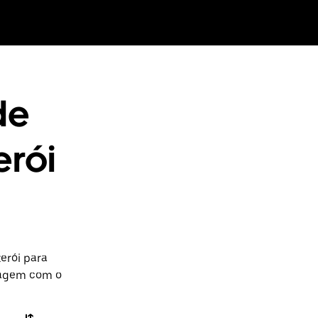
de
erói
erói para
iagem com o