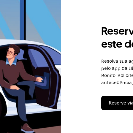
Reser
este d
Resolva sua 
pelo app da Ub
Bonito. Solic
antecedência, 
Reserve vi