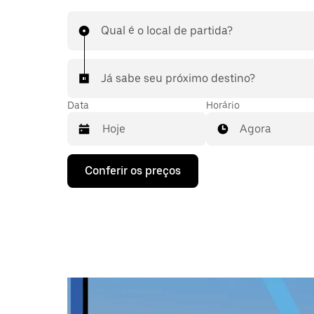
Qual é o local de partida?
Já sabe seu próximo destino?
Data
Horário
Agora
Pressione
Conferir os preços
a
seta
para
baixo
para
interagir
com
o
calendário
e
selecionar