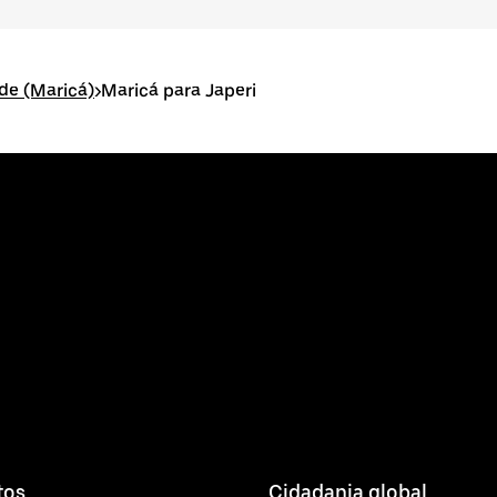
ade (Maricá)
>
Maricá para Japeri
tos
Cidadania global