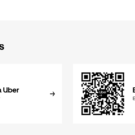
s
a Uber
r
E