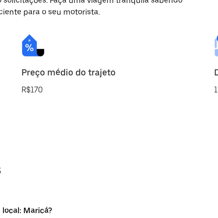
o solicitações. Faça uma viagem tranquila sabendo
ciente para o seu motorista.
Preço médio do trajeto
R$170
1
s
local: Maricá?