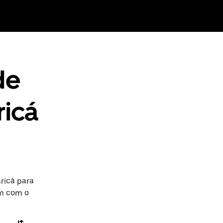
de
ricá
ricá para
em com o