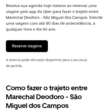
Pressione
Resolva sua agenda hoje mesmo ao reservar uma
a
viagem pelo app da Uber para fazer o trajeto entre
tecla
“ESC”
Marechal Deodoro - São Miguel dos Campos. Solicite
para
uma viagem com até 90 dias de antecedência, a
fechar
qualquer hora e dia do ano.
o
calendário.
Reserve viagens
A reserva pode não estar disponível para o seu local
de partida.
Como fazer o trajeto entre
Marechal Deodoro - São
Miguel dos Campos