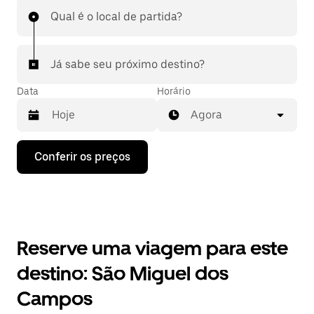
Qual é o local de partida?
Já sabe seu próximo destino?
Data
Horário
Agora
Pressione
Conferir os preços
a
seta
para
baixo
para
interagir
com
Reserve uma viagem para este
o
calendário
destino: São Miguel dos
e
selecionar
Campos
uma
data.