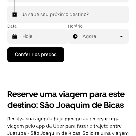
Já sabe seu próximo destino?
Data
Horário
Agora
Pressione
Conferir os preços
a
seta
para
baixo
para
interagir
com
Reserve uma viagem para este
o
calendário
destino: São Joaquim de Bicas
e
selecionar
uma
Resolva sua agenda hoje mesmo ao reservar uma
data.
viagem pelo app da Uber para fazer o trajeto entre
Pressione
a
Juatuba - São Joaquim de Bicas. Solicite uma viagem