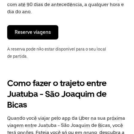
tecla
com até 90 dias de antecedência, a qualquer hora e
“ESC”
dia do ano.
para
fechar
o
calendário.
Reserve viagens
A reserva pode não estar disponível para o seu local
de partida.
Como fazer o trajeto entre
Juatuba - São Joaquim de
Bicas
Quando você viajar pelo app da Uber na sua próxima
viagem entre Juatuba - São Joaquim de Bicas, você
terá opções. Esteja você só ou em grupo, descubra a