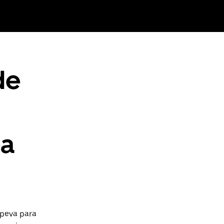
de
ea
upeva para