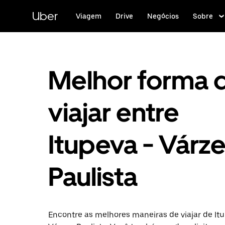
Pular
para
Uber
Viagem
Drive
Negócios
Sobre
o
conteúdo
principal
Melhor forma 
viajar entre
Itupeva - Várz
Paulista
Encontre as melhores maneiras de viajar de It