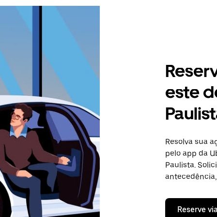
Reser
este d
Paulis
Resolva sua 
pelo app da Ub
Paulista. Soli
antecedência, 
Reserve vi