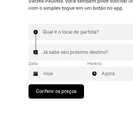
Várzea Paulista. Você também pode solicitar 
com o simples toque em um botão no app.
Qual é o local de partida?
Já sabe seu próximo destino?
Data
Horário
Agora
Pressione
Conferir os preços
a
seta
para
baixo
para
interagir
com
o