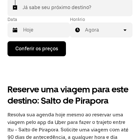
Já sabe seu próximo destino?
Data
Horário
Agora
Pressione
Conferir os preços
a
seta
para
baixo
para
interagir
com
Reserve uma viagem para este
o
calendário
destino: Salto de Pirapora
e
selecionar
uma
Resolva sua agenda hoje mesmo ao reservar uma
data.
viagem pelo app da Uber para fazer o trajeto entre
Pressione
a
Itu - Salto de Pirapora. Solicite uma viagem com até
tecla
90 dias de antecedência, a qualquer hora e dia