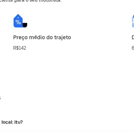
ciente para o seu motorista.
Preço médio do trajeto
R$142
6
s
local: Itu?