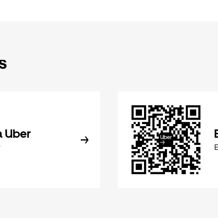
s
a Uber
r
E