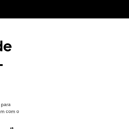
de
-
 para
gem com o