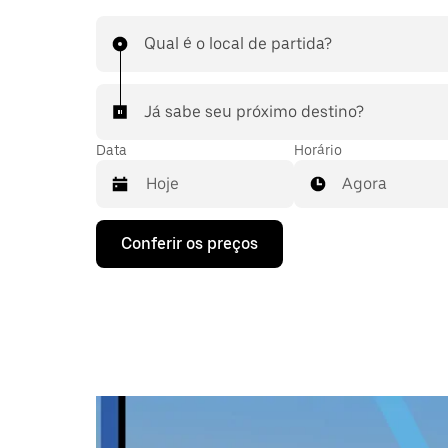
Qual é o local de partida?
Já sabe seu próximo destino?
Data
Horário
Agora
Pressione
Conferir os preços
a
seta
para
baixo
para
interagir
com
o
calendário
e
selecionar