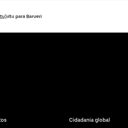
Itu)
>
Itu para Barueri
tos
Cidadania global