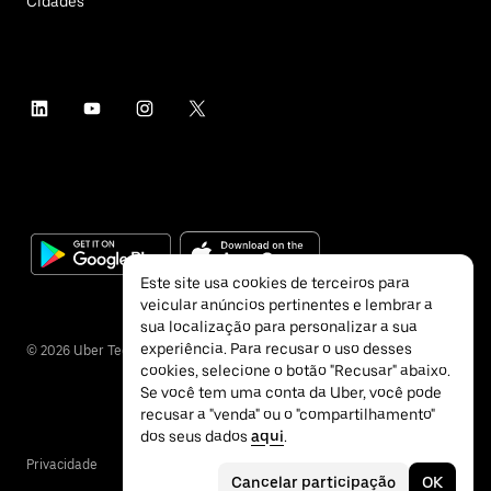
Cidades
Este site usa cookies de terceiros para
veicular anúncios pertinentes e lembrar a
sua localização para personalizar a sua
experiência. Para recusar o uso desses
©
2026
Uber Technologies Inc.
cookies, selecione o botão "Recusar" abaixo.
Se você tem uma conta da Uber, você pode
recusar a "venda" ou o "compartilhamento"
dos seus dados
aqui
.
Privacidade
Acessibilidade
Termos
Cancelar participação
OK