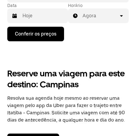
Data
Horário
Agora
Pressione
Conferir os preços
a
seta
para
baixo
para
interagir
com
Reserve uma viagem para este
o
calendário
destino: Campinas
e
selecionar
uma
Resolva sua agenda hoje mesmo ao reservar uma
data.
viagem pelo app da Uber para fazer o trajeto entre
Pressione
a
Itatiba - Campinas. Solicite uma viagem com até 90
tecla
dias de antecedência, a qualquer hora e dia do ano.
“ESC”
para
fechar