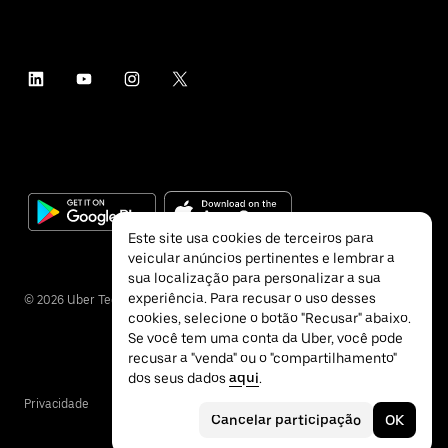
Este site usa cookies de terceiros para
veicular anúncios pertinentes e lembrar a
sua localização para personalizar a sua
experiência. Para recusar o uso desses
©
2026
Uber Technologies Inc.
cookies, selecione o botão "Recusar" abaixo.
Se você tem uma conta da Uber, você pode
recusar a "venda" ou o "compartilhamento"
dos seus dados
aqui
.
Privacidade
Acessibilidade
Termos
Cancelar participação
OK