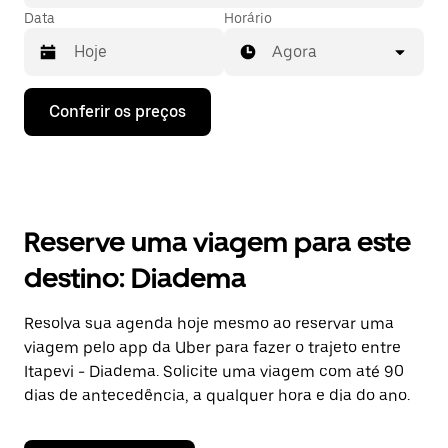
Data
Horário
Agora
Pressione
Conferir os preços
a
seta
para
baixo
para
interagir
com
Reserve uma viagem para este
o
calendário
destino: Diadema
e
selecionar
uma
Resolva sua agenda hoje mesmo ao reservar uma
data.
viagem pelo app da Uber para fazer o trajeto entre
Pressione
a
Itapevi - Diadema. Solicite uma viagem com até 90
tecla
dias de antecedência, a qualquer hora e dia do ano.
“ESC”
para
fechar