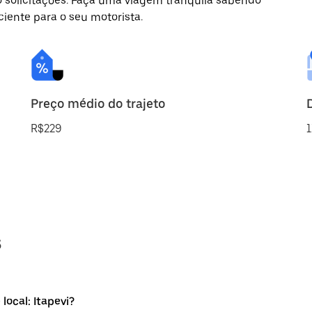
o solicitações. Faça uma viagem tranquila sabendo
ciente para o seu motorista.
Preço médio do trajeto
R$229
1
s
local: Itapevi?