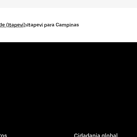
de (Itapevi)
>
Itapevi para Campinas
tos
Cidadania global