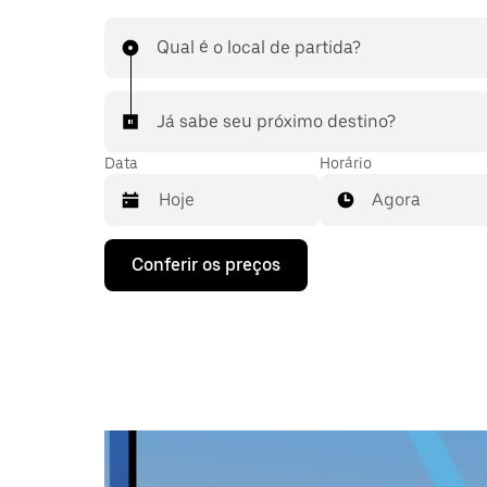
Qual é o local de partida?
Já sabe seu próximo destino?
Data
Horário
Agora
Pressione
Conferir os preços
a
seta
para
baixo
para
interagir
com
o
calendário
e
selecionar