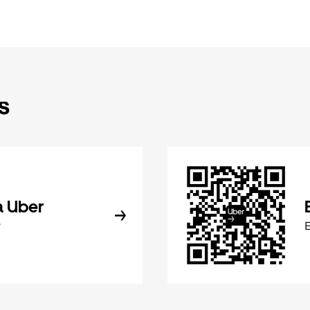
s
a Uber
r
E