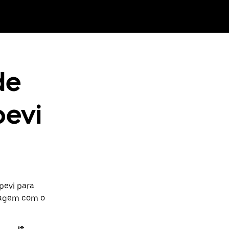
de
pevi
pevi para
iagem com o