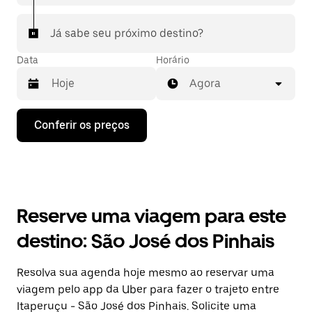
Já sabe seu próximo destino?
Data
Horário
Agora
Pressione
Conferir os preços
a
seta
para
baixo
para
interagir
com
Reserve uma viagem para este
o
calendário
destino: São José dos Pinhais
e
selecionar
uma
Resolva sua agenda hoje mesmo ao reservar uma
data.
viagem pelo app da Uber para fazer o trajeto entre
Pressione
a
Itaperuçu - São José dos Pinhais. Solicite uma