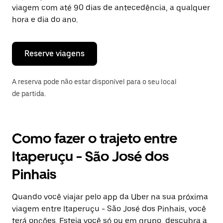
tecla
viagem com até 90 dias de antecedência, a qualquer
“ESC”
hora e dia do ano.
para
fechar
o
calendário.
Reserve viagens
A reserva pode não estar disponível para o seu local
de partida.
Como fazer o trajeto entre
Itaperuçu - São José dos
Pinhais
Quando você viajar pelo app da Uber na sua próxima
viagem entre Itaperuçu - São José dos Pinhais, você
terá opções. Esteja você só ou em grupo, descubra a