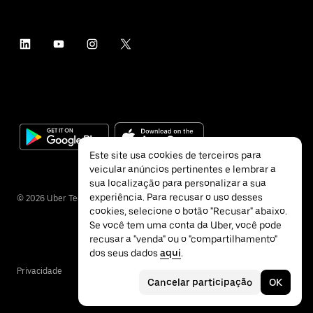
Este site usa cookies de terceiros para
veicular anúncios pertinentes e lembrar a
sua localização para personalizar a sua
experiência. Para recusar o uso desses
©
2026
Uber Technologies Inc.
cookies, selecione o botão "Recusar" abaixo.
Se você tem uma conta da Uber, você pode
recusar a "venda" ou o "compartilhamento"
dos seus dados
aqui
.
Privacidade
Acessibilidade
Termos
Cancelar participação
OK