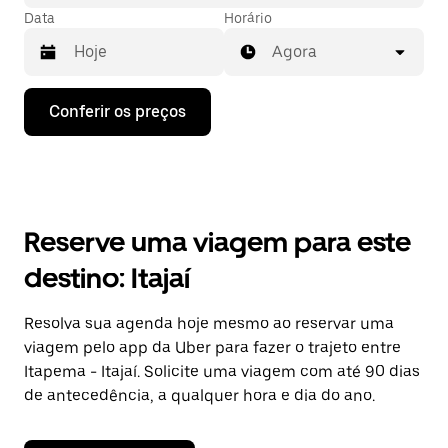
Data
Horário
Agora
Pressione
Conferir os preços
a
seta
para
baixo
para
interagir
com
Reserve uma viagem para este
o
calendário
destino: Itajaí
e
selecionar
uma
Resolva sua agenda hoje mesmo ao reservar uma
data.
viagem pelo app da Uber para fazer o trajeto entre
Pressione
a
Itapema - Itajaí. Solicite uma viagem com até 90 dias
tecla
de antecedência, a qualquer hora e dia do ano.
“ESC”
para
fechar