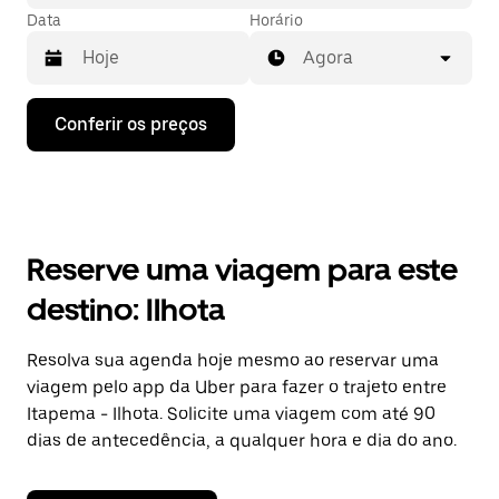
Data
Horário
Agora
Pressione
Conferir os preços
a
seta
para
baixo
para
interagir
com
Reserve uma viagem para este
o
calendário
destino: Ilhota
e
selecionar
uma
Resolva sua agenda hoje mesmo ao reservar uma
data.
viagem pelo app da Uber para fazer o trajeto entre
Pressione
a
Itapema - Ilhota. Solicite uma viagem com até 90
tecla
dias de antecedência, a qualquer hora e dia do ano.
“ESC”
para
fechar