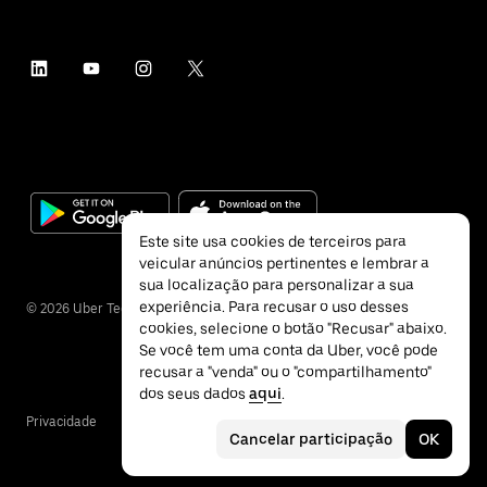
Este site usa cookies de terceiros para
veicular anúncios pertinentes e lembrar a
sua localização para personalizar a sua
experiência. Para recusar o uso desses
©
2026
Uber Technologies Inc.
cookies, selecione o botão "Recusar" abaixo.
Se você tem uma conta da Uber, você pode
recusar a "venda" ou o "compartilhamento"
dos seus dados
aqui
.
Privacidade
Acessibilidade
Termos
Cancelar participação
OK