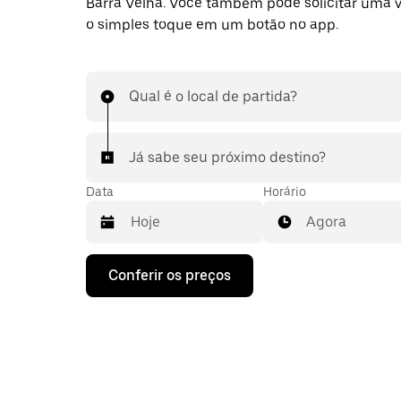
Barra Velha. Você também pode solicitar uma
o simples toque em um botão no app.
Qual é o local de partida?
Já sabe seu próximo destino?
Data
Horário
Agora
Pressione
Conferir os preços
a
seta
para
baixo
para
interagir
com
o