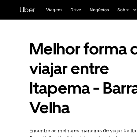
Pular
para
Uber
Viagem
Drive
Negócios
Sobre
o
conteúdo
principal
Melhor forma 
viajar entre
Itapema - Barr
Velha
Encontre as melhores maneiras de viajar de I