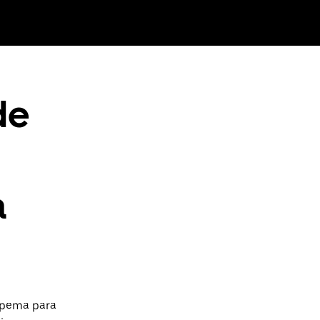
de
a
tapema para