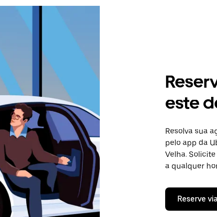
Reser
este d
Resolva sua 
pelo app da Ub
Velha. Solici
a qualquer hor
Reserve vi