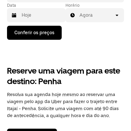
Data
Horário
Agora
Pressione
Conferir os preços
a
seta
para
baixo
para
interagir
com
Reserve uma viagem para este
o
calendário
destino: Penha
e
selecionar
uma
Resolva sua agenda hoje mesmo ao reservar uma
data.
viagem pelo app da Uber para fazer o trajeto entre
Pressione
a
Itajaí - Penha. Solicite uma viagem com até 90 dias
tecla
de antecedência, a qualquer hora e dia do ano.
“ESC”
para
fechar