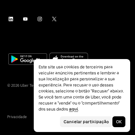
Este site usa cookies de terceiros para
veicular anúncios pertinentes e lembrar a
sua localização para personalizar a sua
experiência. Para recusar o uso desses
©
2026
Uber Technologies Inc.
cookies, selecione o botão "Recusar" abaixo.
Se você tem uma conta da Uber, você pode
recusar a "venda" ou o "compartilhamento"
dos seus dados
aqui
.
Privacidade
Acessibilidade
Termos
Cancelar participação
OK