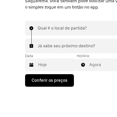
Saquarema. Você também pode solicitar uma
o simples toque em um botão no app.
Qual é o local de partida?
Já sabe seu próximo destino?
Data
Horário
Agora
Pressione
Conferir os preços
a
seta
para
baixo
para
interagir
com
o