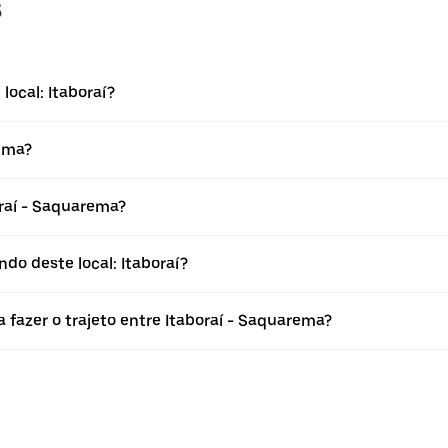
s
local: Itaboraí?
rema?
raí - Saquarema?
do deste local: Itaboraí?
 fazer o trajeto entre Itaboraí - Saquarema?