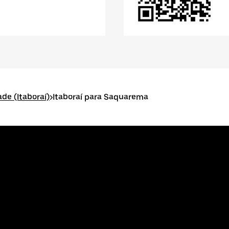
ade (Itaboraí)
>
Itaboraí para Saquarema