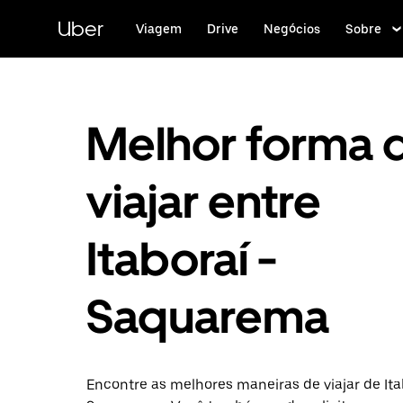
Pular
para
Uber
Viagem
Drive
Negócios
Sobre
o
conteúdo
principal
Melhor forma 
viajar entre
Itaboraí -
Saquarema
Encontre as melhores maneiras de viajar de Ita