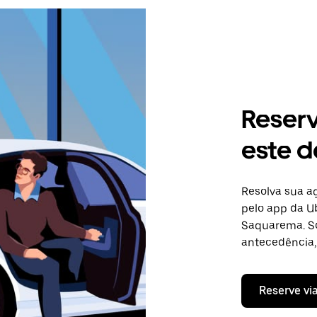
Reser
este d
Resolva sua 
pelo app da Ub
Saquarema. So
antecedência, 
Reserve vi