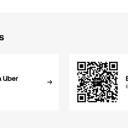
s
a Uber
r
E