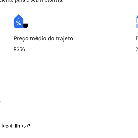
ciente para o seu motorista.
Preço médio do trajeto
R$56
2
s
ocal: Ilhota?