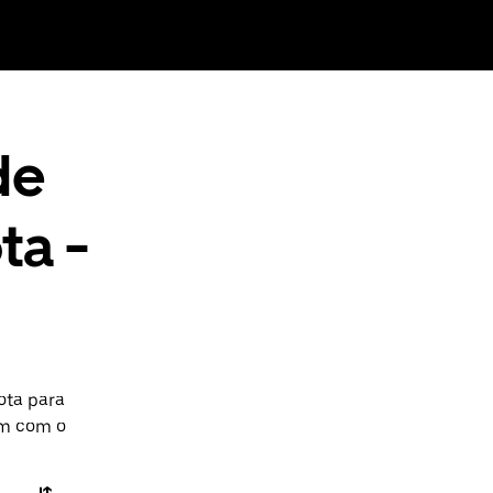
de
ta -
ota para
em com o