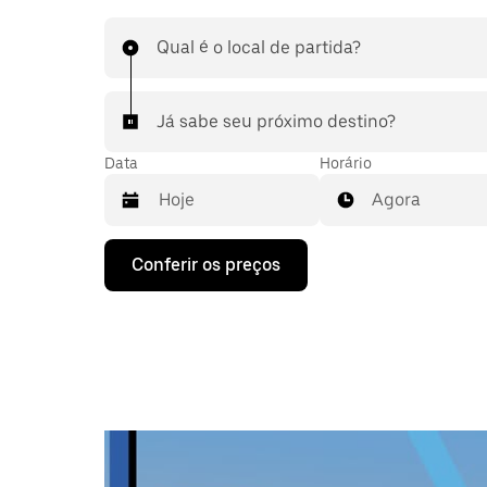
Qual é o local de partida?
Já sabe seu próximo destino?
Data
Horário
Agora
Pressione
Conferir os preços
a
seta
para
baixo
para
interagir
com
o
calendário
e
selecionar