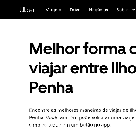
Pular
para
Uber
Viagem
Drive
Negócios
Sobre
o
conteúdo
principal
Melhor forma 
viajar entre Ilho
Penha
Encontre as melhores maneiras de viajar de Ilh
Penha. Você também pode solicitar uma viag
simples toque em um botão no app.