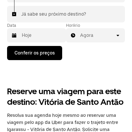
Já sabe seu próximo destino?
Data
Horário
Agora
Pressione
Conferir os preços
a
seta
para
baixo
para
interagir
com
Reserve uma viagem para este
o
calendário
destino: Vitória de Santo Antão
e
selecionar
uma
Resolva sua agenda hoje mesmo ao reservar uma
data.
viagem pelo app da Uber para fazer o trajeto entre
Pressione
a
Igarassu - Vitória de Santo Antão. Solicite uma