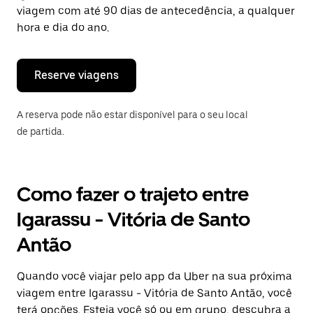
tecla
viagem com até 90 dias de antecedência, a qualquer
“ESC”
hora e dia do ano.
para
fechar
o
calendário.
Reserve viagens
A reserva pode não estar disponível para o seu local
de partida.
Como fazer o trajeto entre
Igarassu - Vitória de Santo
Antão
Quando você viajar pelo app da Uber na sua próxima
viagem entre Igarassu - Vitória de Santo Antão, você
terá opções. Esteja você só ou em grupo, descubra a