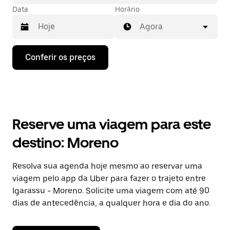
Data
Horário
Agora
Pressione
Conferir os preços
a
seta
para
baixo
para
interagir
com
Reserve uma viagem para este
o
calendário
destino: Moreno
e
selecionar
uma
Resolva sua agenda hoje mesmo ao reservar uma
data.
viagem pelo app da Uber para fazer o trajeto entre
Pressione
a
Igarassu - Moreno. Solicite uma viagem com até 90
tecla
dias de antecedência, a qualquer hora e dia do ano.
“ESC”
para
fechar