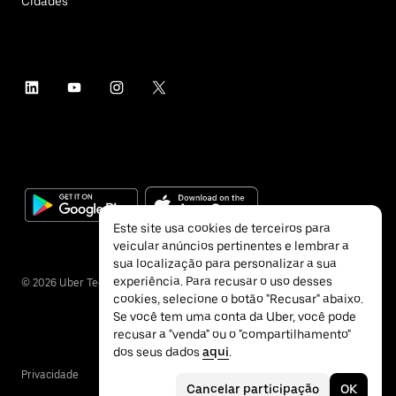
Cidades
Este site usa cookies de terceiros para
veicular anúncios pertinentes e lembrar a
sua localização para personalizar a sua
experiência. Para recusar o uso desses
©
2026
Uber Technologies Inc.
cookies, selecione o botão "Recusar" abaixo.
Se você tem uma conta da Uber, você pode
recusar a "venda" ou o "compartilhamento"
dos seus dados
aqui
.
Privacidade
Acessibilidade
Termos
Cancelar participação
OK