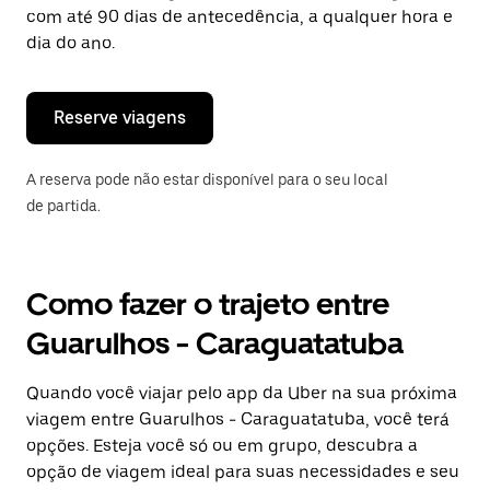
tecla
com até 90 dias de antecedência, a qualquer hora e
“ESC”
dia do ano.
para
fechar
o
calendário.
Reserve viagens
A reserva pode não estar disponível para o seu local
de partida.
Como fazer o trajeto entre
Guarulhos - Caraguatatuba
Quando você viajar pelo app da Uber na sua próxima
viagem entre Guarulhos - Caraguatatuba, você terá
opções. Esteja você só ou em grupo, descubra a
opção de viagem ideal para suas necessidades e seu