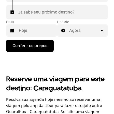
Já sabe seu próximo destino?
Data
Horário
Agora
Pressione
Conferir os preços
a
seta
para
baixo
para
interagir
com
Reserve uma viagem para este
o
calendário
destino: Caraguatatuba
e
selecionar
uma
Resolva sua agenda hoje mesmo ao reservar uma
data.
viagem pelo app da Uber para fazer o trajeto entre
Pressione
a
Guarulhos - Caraguatatuba. Solicite uma viagem