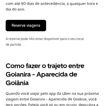
tecla
com até 90 dias de antecedência, a qualquer hora e
“ESC”
dia do ano.
para
fechar
o
calendário.
Reserve viagens
A reserva pode não estar disponível para o seu local
de partida.
Como fazer o trajeto entre
Goianira - Aparecida de
Goiânia
Quando você viajar pelo app da Uber na sua próxima
viagem entre Goianira - Aparecida de Goiânia, você
terá opções. Esteja você só ou em grupo, descubra a