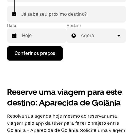
Já sabe seu próximo destino?
Data
Horário
Agora
Pressione
Conferir os preços
a
seta
para
baixo
para
interagir
com
Reserve uma viagem para este
o
calendário
destino: Aparecida de Goiânia
e
selecionar
uma
Resolva sua agenda hoje mesmo ao reservar uma
data.
viagem pelo app da Uber para fazer o trajeto entre
Pressione
a
Goianira - Aparecida de Goiânia. Solicite uma viagem