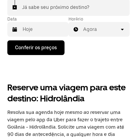
Já sabe seu próximo destino?
Data
Horário
Agora
Pressione
Conferir os preços
a
seta
para
baixo
para
interagir
com
Reserve uma viagem para este
o
calendário
destino: Hidrolândia
e
selecionar
uma
Resolva sua agenda hoje mesmo ao reservar uma
data.
viagem pelo app da Uber para fazer o trajeto entre
Pressione
a
Goiânia - Hidrolândia. Solicite uma viagem com até
tecla
90 dias de antecedência, a qualquer hora e dia