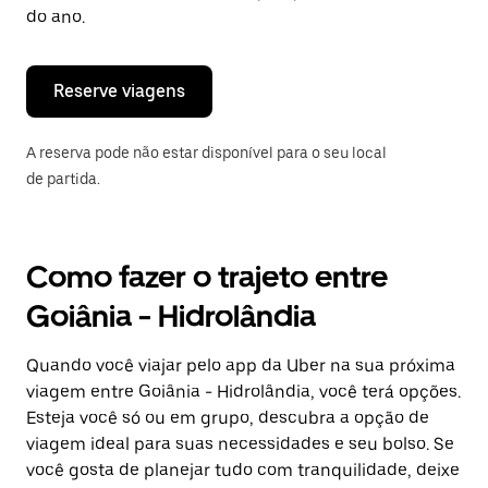
“ESC”
do ano.
para
fechar
o
calendário.
Reserve viagens
A reserva pode não estar disponível para o seu local
de partida.
Como fazer o trajeto entre
Goiânia - Hidrolândia
Quando você viajar pelo app da Uber na sua próxima
viagem entre Goiânia - Hidrolândia, você terá opções.
Esteja você só ou em grupo, descubra a opção de
viagem ideal para suas necessidades e seu bolso. Se
você gosta de planejar tudo com tranquilidade, deixe