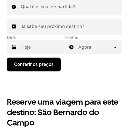
Qual é o local de partida?
Já sabe seu próximo destino?
Data
Horário
Agora
Pressione
Conferir os preços
a
seta
para
baixo
para
interagir
com
Reserve uma viagem para este
o
calendário
destino: São Bernardo do
e
selecionar
Campo
uma
data.