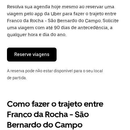
Pressione
Resolva sua agenda hoje mesmo ao reservar uma
a
viagem pelo app da Uber para fazer o trajeto entre
tecla
“ESC”
Franco da Rocha - São Bernardo do Campo. Solicite
para
uma viagem com até 90 dias de antecedência, a
fechar
qualquer hora e dia do ano.
o
calendário.
Reserve viagens
A reserva pode não estar disponível para o seu local
de partida.
Como fazer o trajeto entre
Franco da Rocha - São
Bernardo do Campo