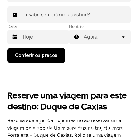
Já sabe seu próximo destino?
Data
Horário
Agora
Pressione
Conferir os preços
a
seta
para
baixo
para
interagir
com
Reserve uma viagem para este
o
calendário
destino: Duque de Caxias
e
selecionar
uma
Resolva sua agenda hoje mesmo ao reservar uma
data.
viagem pelo app da Uber para fazer o trajeto entre
Pressione
a
Fortaleza - Duque de Caxias. Solicite uma viagem