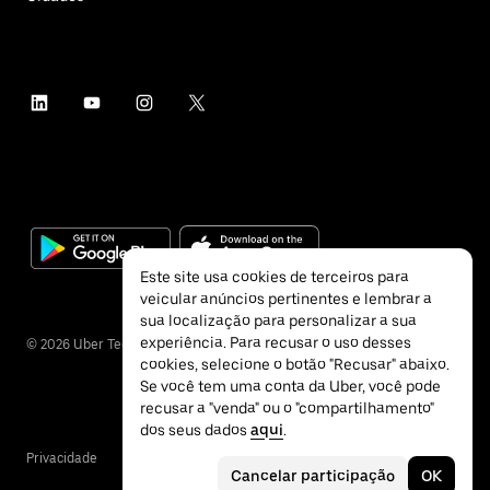
Este site usa cookies de terceiros para
veicular anúncios pertinentes e lembrar a
sua localização para personalizar a sua
experiência. Para recusar o uso desses
©
2026
Uber Technologies Inc.
cookies, selecione o botão "Recusar" abaixo.
Se você tem uma conta da Uber, você pode
recusar a "venda" ou o "compartilhamento"
dos seus dados
aqui
.
Privacidade
Acessibilidade
Termos
Cancelar participação
OK