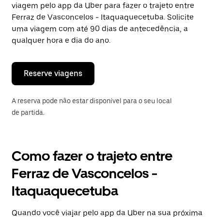
viagem pelo app da Uber para fazer o trajeto entre
Pressione
a
Ferraz de Vasconcelos - Itaquaquecetuba. Solicite
tecla
uma viagem com até 90 dias de antecedência, a
“ESC”
qualquer hora e dia do ano.
para
fechar
o
calendário.
Reserve viagens
A reserva pode não estar disponível para o seu local
de partida.
Como fazer o trajeto entre
Ferraz de Vasconcelos -
Itaquaquecetuba
Quando você viajar pelo app da Uber na sua próxima