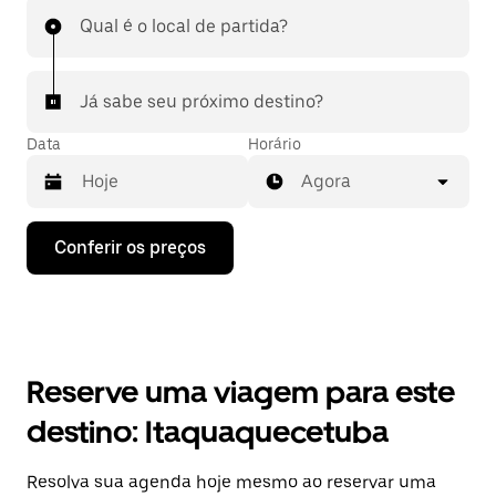
Qual é o local de partida?
Já sabe seu próximo destino?
Data
Horário
Agora
Pressione
Conferir os preços
a
seta
para
baixo
para
interagir
com
Reserve uma viagem para este
o
calendário
destino: Itaquaquecetuba
e
selecionar
uma
Resolva sua agenda hoje mesmo ao reservar uma
data.