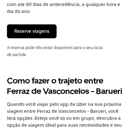
tecla
com até 90 dias de antecedência, a qualquer hora e
“ESC”
dia do ano.
para
fechar
o
calendário.
Reserve viagens
A reserva pode não estar disponível para o seu local
de partida.
Como fazer o trajeto entre
Ferraz de Vasconcelos - Barueri
Quando você viajar pelo app da Uber na sua próxima
viagem entre Ferraz de Vasconcelos - Barueri, você
terá opções. Esteja você só ou em grupo, descubra a
opção de viagem ideal para suas necessidades e seu