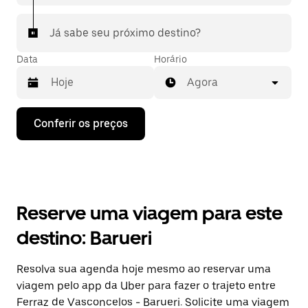
Já sabe seu próximo destino?
Data
Horário
Agora
Pressione
Conferir os preços
a
seta
para
baixo
para
interagir
com
Reserve uma viagem para este
o
calendário
destino: Barueri
e
selecionar
uma
Resolva sua agenda hoje mesmo ao reservar uma
data.
viagem pelo app da Uber para fazer o trajeto entre
Pressione
a
Ferraz de Vasconcelos - Barueri. Solicite uma viagem