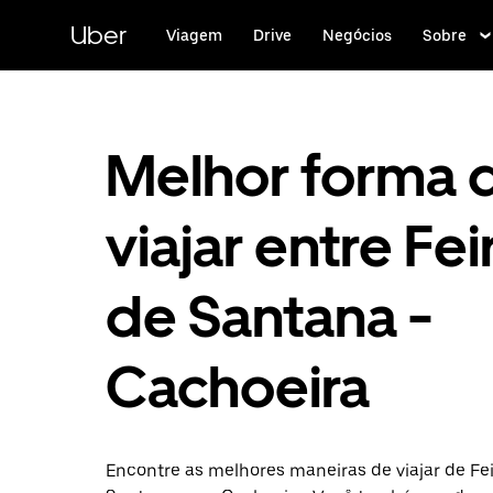
Pular
para
Uber
Viagem
Drive
Negócios
Sobre
o
conteúdo
principal
Melhor forma 
viajar entre Fei
de Santana -
Cachoeira
Encontre as melhores maneiras de viajar de Fe