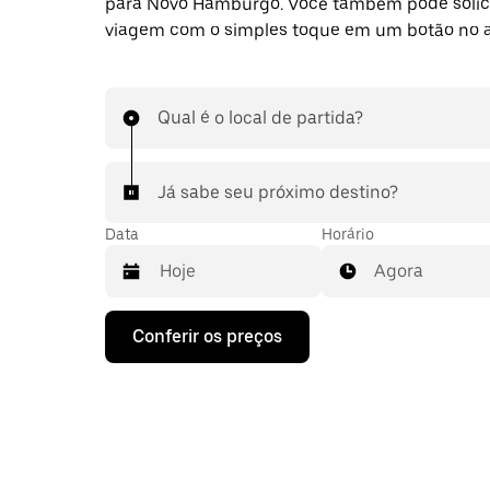
para Novo Hamburgo. Você também pode solic
viagem com o simples toque em um botão no 
Qual é o local de partida?
Já sabe seu próximo destino?
Data
Horário
Agora
Pressione
Conferir os preços
a
seta
para
baixo
para
interagir
com
o