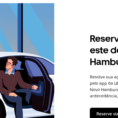
Reser
este d
Hamb
Resolva sua 
pelo app da Ub
Novo Hamburgo
antecedência, 
Reserve vi