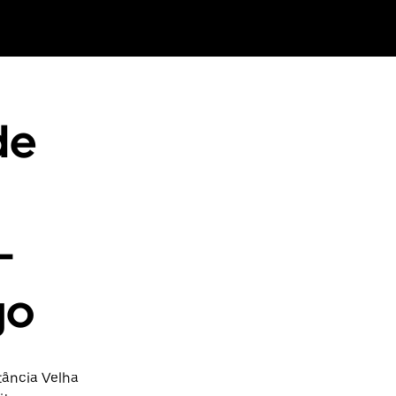
de
-
go
tância Velha