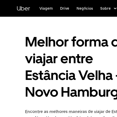
Pular
para
Uber
Viagem
Drive
Negócios
Sobre
o
conteúdo
principal
Melhor forma 
viajar entre
Estância Velha 
Novo Hambur
Encontre as melhores maneiras de viajar de Es