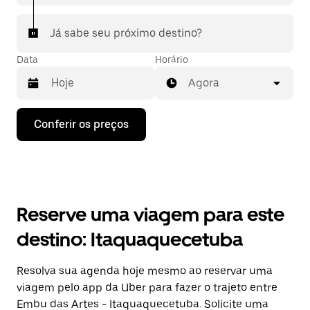
Já sabe seu próximo destino?
Data
Horário
Agora
Pressione
Conferir os preços
a
seta
para
baixo
para
interagir
com
Reserve uma viagem para este
o
calendário
destino: Itaquaquecetuba
e
selecionar
uma
Resolva sua agenda hoje mesmo ao reservar uma
data.
viagem pelo app da Uber para fazer o trajeto entre
Pressione
a
Embu das Artes - Itaquaquecetuba. Solicite uma