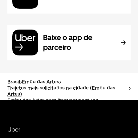
Baixe o app de
parceiro
Brasil
>
Embu das Artes
>
Trajetos mais solicitados na cidade (Embu das
>
Artes)
Embu das Artes para Itaquaquecetuba
Uber