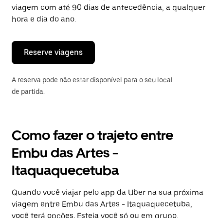
tecla
viagem com até 90 dias de antecedência, a qualquer
“ESC”
hora e dia do ano.
para
fechar
o
calendário.
Reserve viagens
A reserva pode não estar disponível para o seu local
de partida.
Como fazer o trajeto entre
Embu das Artes -
Itaquaquecetuba
Quando você viajar pelo app da Uber na sua próxima
viagem entre Embu das Artes - Itaquaquecetuba,
você terá opções. Esteja você só ou em grupo,