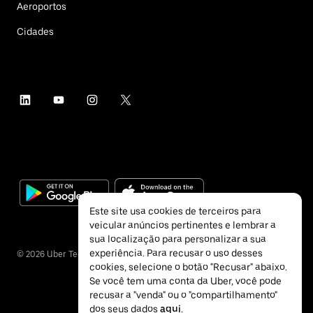
Aeroportos
Cidades
Este site usa cookies de terceiros para
veicular anúncios pertinentes e lembrar a
sua localização para personalizar a sua
experiência. Para recusar o uso desses
©
2026
Uber Technologies Inc.
cookies, selecione o botão "Recusar" abaixo.
Se você tem uma conta da Uber, você pode
recusar a "venda" ou o "compartilhamento"
dos seus dados
aqui
.