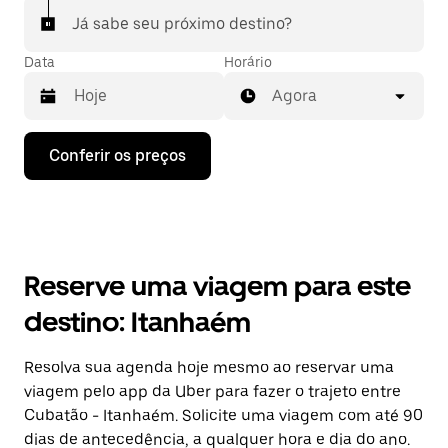
Já sabe seu próximo destino?
Data
Horário
Agora
Pressione
Conferir os preços
a
seta
para
baixo
para
interagir
com
Reserve uma viagem para este
o
calendário
destino: Itanhaém
e
selecionar
uma
Resolva sua agenda hoje mesmo ao reservar uma
data.
viagem pelo app da Uber para fazer o trajeto entre
Pressione
a
Cubatão - Itanhaém. Solicite uma viagem com até 90
tecla
dias de antecedência, a qualquer hora e dia do ano.