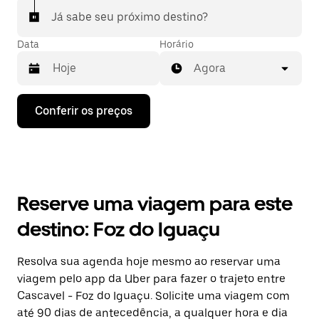
Já sabe seu próximo destino?
Data
Horário
Agora
Pressione
Conferir os preços
a
seta
para
baixo
para
interagir
com
Reserve uma viagem para este
o
calendário
destino: Foz do Iguaçu
e
selecionar
uma
Resolva sua agenda hoje mesmo ao reservar uma
data.
viagem pelo app da Uber para fazer o trajeto entre
Pressione
a
Cascavel - Foz do Iguaçu. Solicite uma viagem com
tecla
até 90 dias de antecedência, a qualquer hora e dia