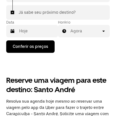
Já sabe seu próximo destino?
Data
Horário
Agora
Pressione
Conferir os preços
a
seta
para
baixo
para
interagir
com
Reserve uma viagem para este
o
calendário
destino: Santo André
e
selecionar
uma
Resolva sua agenda hoje mesmo ao reservar uma
data.
viagem pelo app da Uber para fazer o trajeto entre
Pressione
a
Carapicuíba - Santo André. Solicite uma viagem com