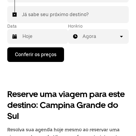
Já sabe seu próximo destino?
Data
Horário
Agora
Pressione
Conferir os preços
a
seta
para
baixo
para
interagir
com
Reserve uma viagem para este
o
calendário
destino: Campina Grande do
e
selecionar
Sul
uma
data.
Pressione
Resolva sua agenda hoje mesmo ao reservar uma
a