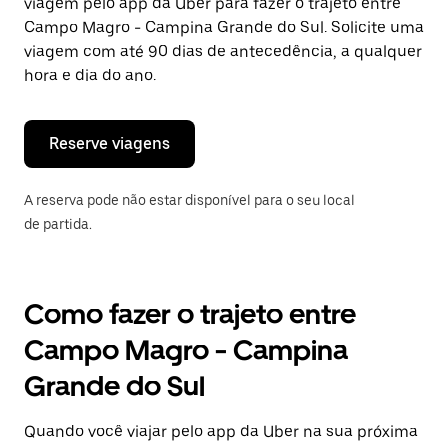
viagem pelo app da Uber para fazer o trajeto entre
tecla
“ESC”
Campo Magro - Campina Grande do Sul. Solicite uma
para
viagem com até 90 dias de antecedência, a qualquer
fechar
hora e dia do ano.
o
calendário.
Reserve viagens
A reserva pode não estar disponível para o seu local
de partida.
Como fazer o trajeto entre
Campo Magro - Campina
Grande do Sul
Quando você viajar pelo app da Uber na sua próxima