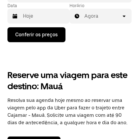
Data
Horário
Agora
Pressione
Conferir os preços
a
seta
para
baixo
para
interagir
com
Reserve uma viagem para este
o
calendário
destino: Mauá
e
selecionar
uma
Resolva sua agenda hoje mesmo ao reservar uma
data.
viagem pelo app da Uber para fazer o trajeto entre
Pressione
a
Cajamar - Mauá. Solicite uma viagem com até 90
tecla
dias de antecedência, a qualquer hora e dia do ano.
“ESC”
para
fechar