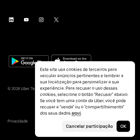
Este site usa cookies de terceiros para
veicular anúncios pertinentes e lembrar a
sua localização para personalizar a sua
experiência. Para recusar o uso desses
©
2026
Uber Technologies Inc.
cookies, selecione o botão "Recusar" abaixo.
Se você tem uma conta da Uber, você pode
recusar a "venda" ou o "compartilhamento"
dos seus dados
aqui
.
Privacidade
Acessibilidade
Termos
Cancelar participação
OK