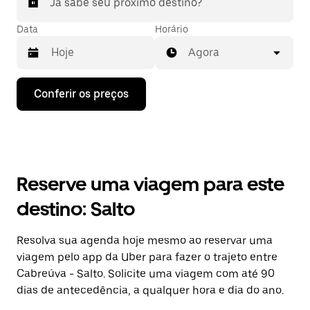
Já sabe seu próximo destino?
Data
Horário
Agora
Pressione
Conferir os preços
a
seta
para
baixo
para
interagir
com
Reserve uma viagem para este
o
calendário
destino: Salto
e
selecionar
uma
Resolva sua agenda hoje mesmo ao reservar uma
data.
viagem pelo app da Uber para fazer o trajeto entre
Pressione
a
Cabreúva - Salto. Solicite uma viagem com até 90
tecla
dias de antecedência, a qualquer hora e dia do ano.
“ESC”