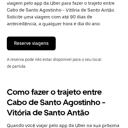
viagem pelo app da Uber para fazer o trajeto entre
Pressione
a
Cabo de Santo Agostinho - Vitória de Santo Antão.
tecla
Solicite uma viagem com até 90 dias de
“ESC”
antecedência, a qualquer hora e dia do ano.
para
fechar
o
calendário.
Reserve viagens
A reserva pode não estar disponível para o seu local
de partida.
Como fazer o trajeto entre
Cabo de Santo Agostinho -
Vitória de Santo Antão
Quando você viajar pelo app da Uber na sua próxima