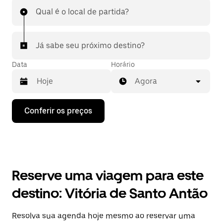
Qual é o local de partida?
Já sabe seu próximo destino?
Data
Horário
Agora
Pressione
Conferir os preços
a
seta
para
baixo
para
interagir
com
Reserve uma viagem para este
o
calendário
destino: Vitória de Santo Antão
e
selecionar
uma
Resolva sua agenda hoje mesmo ao reservar uma
data.