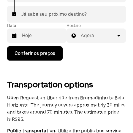
Já sabe seu próximo destino?
Data
Horário
Agora
Pressione
Conferir os preços
a
seta
para
baixo
para
interagir
Transportation options
com
o
Uber:
Request an Uber ride from Brumadinho to Belo
calendário
e
Horizonte. The journey covers approximately 30 miles
selecionar
and takes around 70 minutes. The estimated price
uma
is R$95.
data.
Pressione
a
Public transportation:
Utilize the public bus service