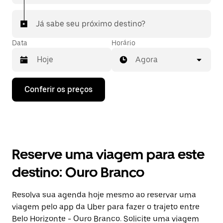
Já sabe seu próximo destino?
Data
Horário
Agora
Pressione
Conferir os preços
a
seta
para
baixo
para
interagir
com
Reserve uma viagem para este
o
calendário
destino: Ouro Branco
e
selecionar
uma
Resolva sua agenda hoje mesmo ao reservar uma
data.
viagem pelo app da Uber para fazer o trajeto entre
Pressione
a
Belo Horizonte - Ouro Branco. Solicite uma viagem