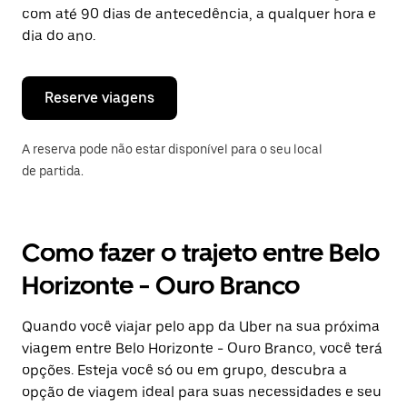
tecla
com até 90 dias de antecedência, a qualquer hora e
“ESC”
dia do ano.
para
fechar
o
calendário.
Reserve viagens
A reserva pode não estar disponível para o seu local
de partida.
Como fazer o trajeto entre Belo
Horizonte - Ouro Branco
Quando você viajar pelo app da Uber na sua próxima
viagem entre Belo Horizonte - Ouro Branco, você terá
opções. Esteja você só ou em grupo, descubra a
opção de viagem ideal para suas necessidades e seu