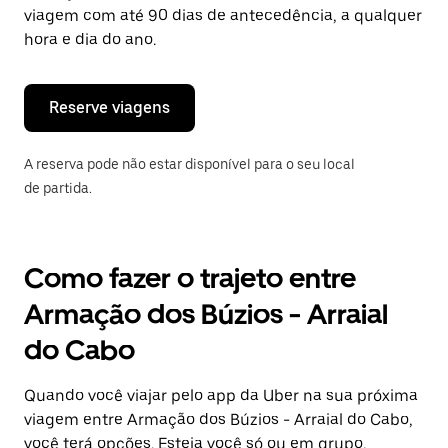
tecla
viagem com até 90 dias de antecedência, a qualquer
“ESC”
hora e dia do ano.
para
fechar
o
calendário.
Reserve viagens
A reserva pode não estar disponível para o seu local
de partida.
Como fazer o trajeto entre
Armação dos Búzios - Arraial
do Cabo
Quando você viajar pelo app da Uber na sua próxima
viagem entre Armação dos Búzios - Arraial do Cabo,
você terá opções. Esteja você só ou em grupo,