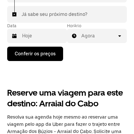
Já sabe seu próximo destino?
Data
Horário
Agora
Pressione
Conferir os preços
a
seta
para
baixo
para
interagir
com
Reserve uma viagem para este
o
calendário
destino: Arraial do Cabo
e
selecionar
uma
Resolva sua agenda hoje mesmo ao reservar uma
data.
viagem pelo app da Uber para fazer o trajeto entre
Pressione
a
Armação dos Búzios - Arraial do Cabo. Solicite uma