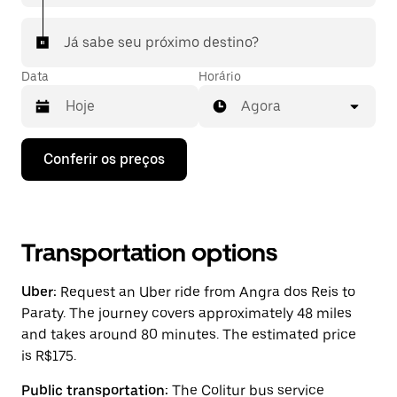
Já sabe seu próximo destino?
Data
Horário
Agora
Pressione
Conferir os preços
a
seta
para
baixo
para
interagir
Transportation options
com
o
Uber:
Request an Uber ride from Angra dos Reis to
calendário
e
Paraty. The journey covers approximately 48 miles
selecionar
and takes around 80 minutes. The estimated price
uma
is R$175.
data.
Pressione
a
Public transportation:
The Colitur bus service