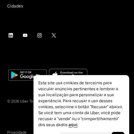
Cidades
Este site usa cookies de terceiros para
veicular anúncios pertinentes e lembrar a
sua localização para personalizar a sua
experiência. Para recusar o uso desses
©
2026
Uber Technologies Inc.
cookies, selecione o botão "Recusar" abaixo.
Se você tem uma conta da Uber, você pode
recusar a "venda" ou o "compartilhamento"
dos seus dados
aqui
.
Privacidade
Acessibilidade
Termos