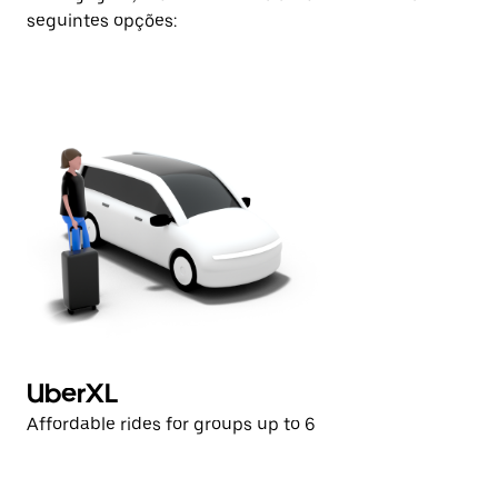
seguintes opções:
UberXL
U
Affordable rides for groups up to 6
Af