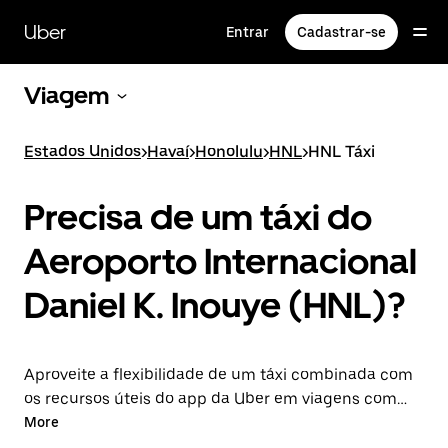
Pular
para
Uber
Entrar
Cadastrar-se
o
conteúdo
principal
Viagem
Estados Unidos
>
Havaí
>
Honolulu
>
HNL
>
HNL Táxi
Precisa de um táxi do
Aeroporto Internacional
Daniel K. Inouye (HNL)?
Aproveite a flexibilidade de um táxi combinada com
os recursos úteis do app da Uber em viagens com
partida ou destino ao aeroporto HNL. Você pode
More
solicitar viagens de última hora, agendá-las pela web