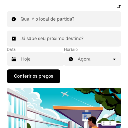
ou pelo app para qualquer hora do dia e saber antes
quanto vai pagar. Peça uma viagem com partida ou
Qual é o local de partida?
destino ao aeroporto pelo app, sem complicações.
Já sabe seu próximo destino?
Data
Horário
Agora
Pressione
Conferir os preços
a
seta
para
baixo
para
interagir
com
o
calendário
e