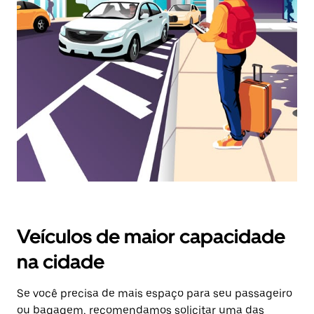
selecionar
uma
data.
Pressione
a
tecla
“ESC”
para
fechar
o
calendário.
Veículos de maior capacidade
na cidade
Se você precisa de mais espaço para seu passageiro
ou bagagem, recomendamos solicitar uma das