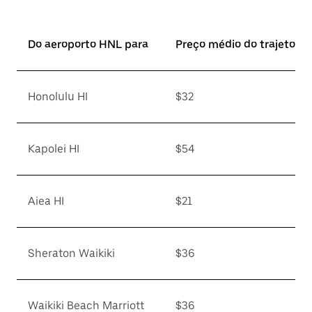
Do aeroporto HNL para
Preço médio do trajeto*
Honolulu HI
$32
Kapolei HI
$54
Aiea HI
$21
Sheraton Waikiki
$36
Waikiki Beach Marriott
$36