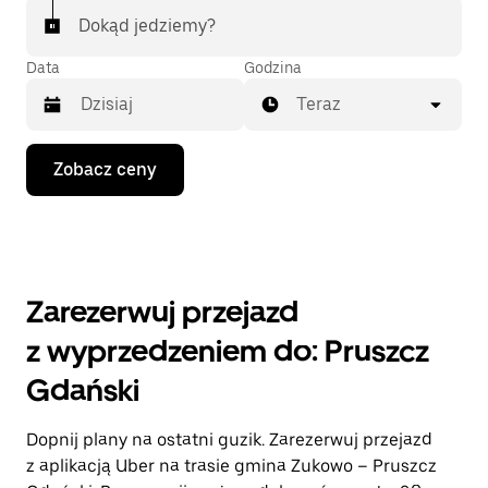
Dokąd jedziemy?
Data
Godzina
Teraz
Naciśnij
Zobacz ceny
klawisz
strzałki
w dół,
aby
przejść
do
kalendarza
Zarezerwuj przejazd
i wybrać
datę.
z wyprzedzeniem do: Pruszcz
Naciśnij
klawisz
Gdański
„Escape”,
aby
zamknąć
Dopnij plany na ostatni guzik. Zarezerwuj przejazd
kalendarz.
z aplikacją Uber na trasie gmina Zukowo – Pruszcz