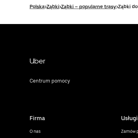
Polska
>
Ząbki
>
Ząbki – popularne trasy
>
Ząbki do
Uber
Centrum pomocy
Firma
Usługi
O nas
Zamów p