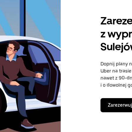
Zareze
z wyp
Sulej
Dopnij plany n
Uber na trasi
nawet z 90-d
i o dowolnej g
Zarezerwuj