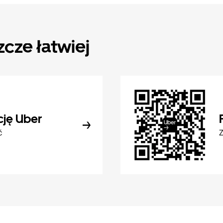
zcze łatwiej
cję Uber
ć
Z