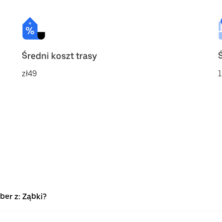
Średni koszt trasy
zł49
1
ber z: Ząbki?