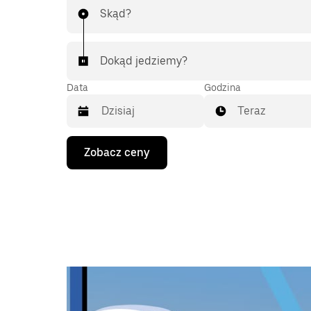
Skąd?
Dokąd jedziemy?
Data
Godzina
Teraz
Naciśnij
Zobacz ceny
klawisz
strzałki
w dół,
aby
przejść
do
kalendarza
i wybrać
datę.
Naciśnij
klawisz
„Escape”,
aby