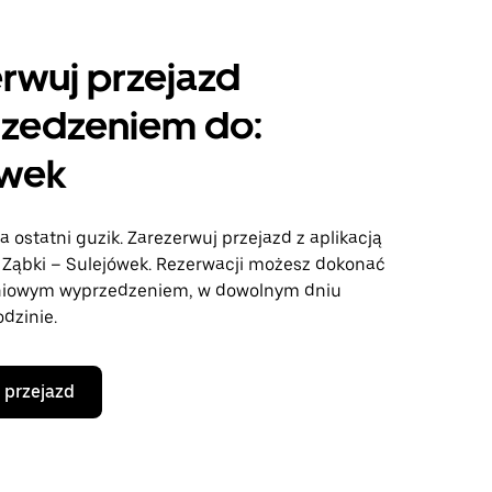
rwuj przejazd
rzedzeniem do:
ówek
a ostatni guzik. Zarezerwuj przejazd z aplikacją
e Ząbki – Sulejówek. Rezerwacji możesz dokonać
niowym wyprzedzeniem, w dowolnym dniu
odzinie.
 przejazd