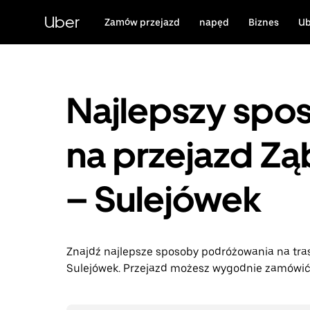
Przejdź
do
Uber
Zamów przejazd
napęd
Biznes
Ub
głównej
zawartości
Najlepszy spo
na przejazd Zą
– Sulejówek
Znajdź najlepsze sposoby podróżowania na tras
Sulejówek. Przejazd możesz wygodnie zamówić w