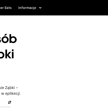
er Eats
Informacje
sób
bki
ie Ząbki –
 aplikacji.