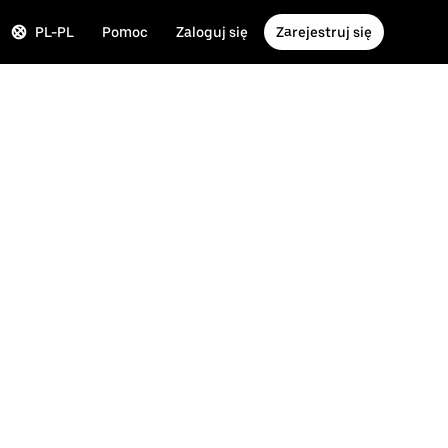
PL-PL
Pomoc
Zaloguj się
Zarejestruj się