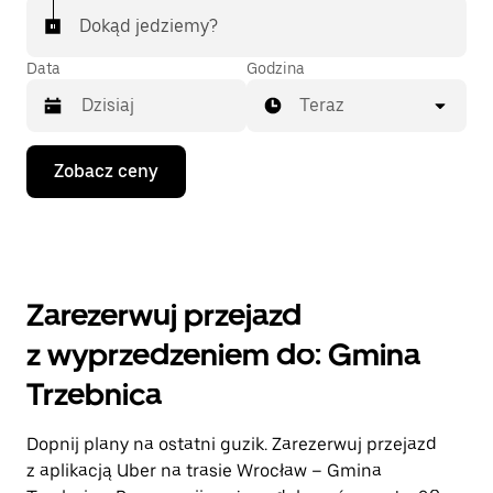
Dokąd jedziemy?
Data
Godzina
Teraz
Naciśnij
Zobacz ceny
klawisz
strzałki
w dół,
aby
przejść
do
kalendarza
Zarezerwuj przejazd
i wybrać
datę.
z wyprzedzeniem do: Gmina
Naciśnij
klawisz
Trzebnica
„Escape”,
aby
zamknąć
Dopnij plany na ostatni guzik. Zarezerwuj przejazd
kalendarz.
z aplikacją Uber na trasie Wrocław – Gmina