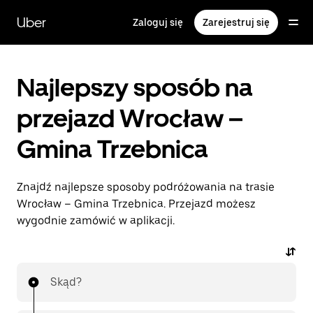
Przejdź
do
Uber
Zaloguj się
Zarejestruj się
głównej
zawartości
Najlepszy sposób na
przejazd Wrocław –
Gmina Trzebnica
Znajdź najlepsze sposoby podróżowania na trasie
Wrocław – Gmina Trzebnica. Przejazd możesz
wygodnie zamówić w aplikacji.
Skąd?