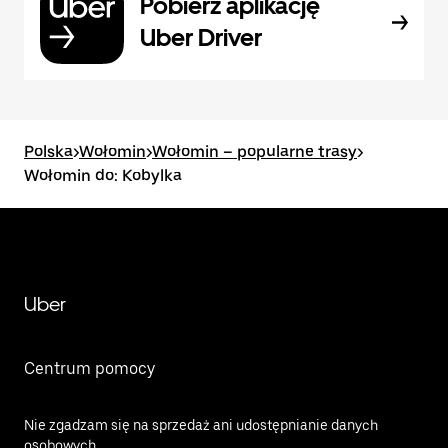
Pobierz aplikację
Uber Driver
Polska
>
Wołomin
>
Wołomin – popularne trasy
>
Wołomin do: Kobylka
Uber
Centrum pomocy
Nie zgadzam się na sprzedaż ani udostępnianie danych
osobowych