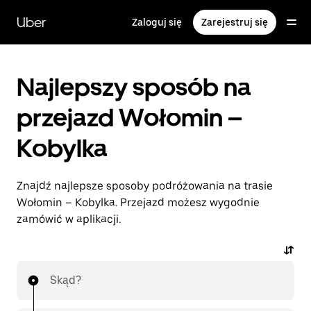
Przejdź
do
Uber
Zaloguj się
Zarejestruj się
głównej
zawartości
Najlepszy sposób na
przejazd Wołomin –
Kobylka
Znajdź najlepsze sposoby podróżowania na trasie
Wołomin – Kobylka. Przejazd możesz wygodnie
zamówić w aplikacji.
Skąd?