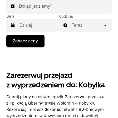
Dokąd jedziemy?
Data
Godzina
Teraz
Naciśnij
Zobacz ceny
klawisz
strzałki
w dół,
aby
przejść
do
kalendarza
Zarezerwuj przejazd
i wybrać
datę.
z wyprzedzeniem do: Kobylka
Naciśnij
klawisz
„Escape”,
Dopnij plany na ostatni guzik. Zarezerwuj przejazd
aby
z aplikacją Uber na trasie Wołomin – Kobylka.
zamknąć
kalendarz.
Rezerwacji możesz dokonać nawet z 90-dniowym
wyprzedzeniem, w dowolnym dniu i o dowolnej