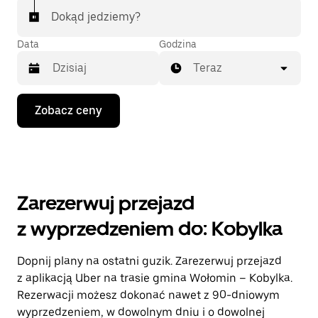
Dokąd jedziemy?
Data
Godzina
Teraz
Naciśnij
Zobacz ceny
klawisz
strzałki
w dół,
aby
przejść
do
kalendarza
Zarezerwuj przejazd
i wybrać
datę.
z wyprzedzeniem do: Kobylka
Naciśnij
klawisz
„Escape”,
Dopnij plany na ostatni guzik. Zarezerwuj przejazd
aby
z aplikacją Uber na trasie gmina Wołomin – Kobylka.
zamknąć
kalendarz.
Rezerwacji możesz dokonać nawet z 90-dniowym
wyprzedzeniem, w dowolnym dniu i o dowolnej