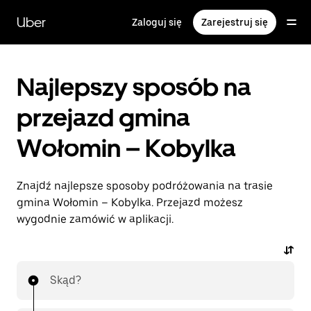
Przejdź
do
Uber
Zaloguj się
Zarejestruj się
głównej
zawartości
Najlepszy sposób na
przejazd gmina
Wołomin – Kobylka
Znajdź najlepsze sposoby podróżowania na trasie
gmina Wołomin – Kobylka. Przejazd możesz
wygodnie zamówić w aplikacji.
Skąd?