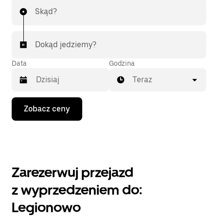
Skąd?
Dokąd jedziemy?
Data
Godzina
Teraz
Naciśnij
Zobacz ceny
klawisz
strzałki
w dół,
aby
przejść
do
kalendarza
Zarezerwuj przejazd
i wybrać
datę.
z wyprzedzeniem do:
Naciśnij
klawisz
Legionowo
„Escape”,
aby